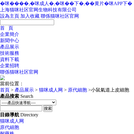
�咪����,�咪成人�,�咪��下�,��黄片�咪APP下�
上海猫咪社区官网生物科技有限公司
設為主頁
加入收藏
聯係猫咪社区官网
首 頁
企業簡介
新聞中心
產品展示
技術服務
資料下載
企業招聘
聯係猫咪社区官网
當前位置：
首頁
>
產品展示
>
猫咪成人网
>
原代細胞
>小鼠氣道上皮細胞
產品搜索
Search
目錄導航
Directory
猫咪成人网
原代細胞
耐藥株