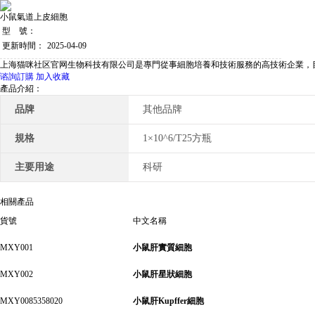
小鼠氣道上皮細胞
型 號：
更新時間：
2025-04-09
上海猫咪社区官网生物科技有限公司是專門從事細胞培養和技術服務的高技術企業，目前可提
谘詢訂購
加入收藏
產品介紹：
品牌
其他品牌
規格
1×10^6/T25方瓶
主要用途
科研
相關產品
貨號
中文名稱
MXY001
小鼠肝實質細胞
MXY002
小鼠肝星狀細胞
MXY0085358020
小鼠肝Kupffer細胞