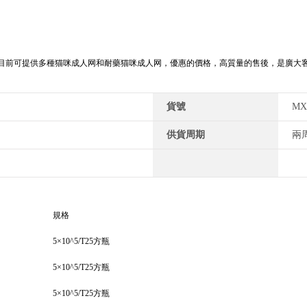
供多種猫咪成人网和耐藥猫咪成人网，優惠的價格，高質量的售後，是廣大客戶
貨號
MX
供貨周期
兩
規格
5×10^5/T25方瓶
5×10^5/T25方瓶
5×10^5/T25方瓶