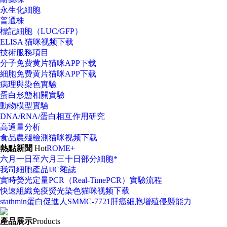
永生化細胞
普通株
標記細胞（LUC/GFP）
ELISA 猫咪视频下载
技術服務項目
分子免费黄片猫咪APP下载
細胞免费黄片猫咪APP下载
病理與染色實驗
蛋白形態相關實驗
動物模型實驗
DNA/RNA/蛋白相互作用研究
高通量分析
食品農殘檢測猫咪视频下载
熱點新聞
Hot
ROME+
六月一日至六月三十日部分細胞*
我司細胞產品IJC雜誌
實時熒光定量PCR（Real-TimePCR）實驗流程
快速組織免疫熒光染色猫咪视频下载
stathmin蛋白促進人SMMC-7721肝癌細胞增殖侵襲能力
產品展示
Products